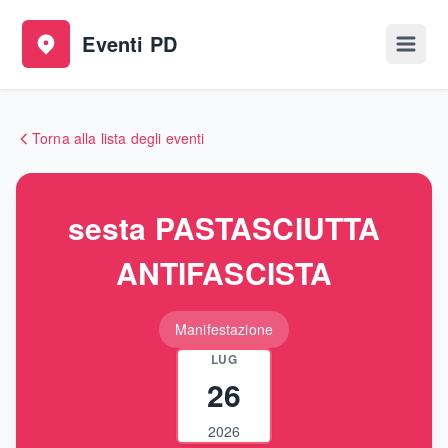
Eventi PD
Apri 
Torna alla lista degli eventi
sesta PASTASCIUTTA
ANTIFASCISTA
Manifestazione
LUG
26
2026